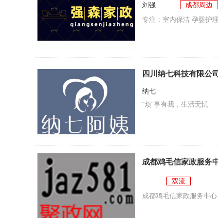
刘强
成都周边
专注：室内保洁 孕婴护理
四川纳七科技有限公
纳七
"烦“事有我，生活无忧
成都鸡毛信家政服务
双流
成都鸡毛信家政服务中心