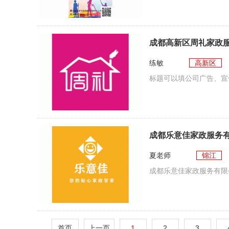
成都高新区周礼家政
练敏
高新区
标题可以填公司广告、宣
成都乐意佳家政服务
夏老师
锦江
成都乐意佳家政服务有限
首页
上一页
1
2
3