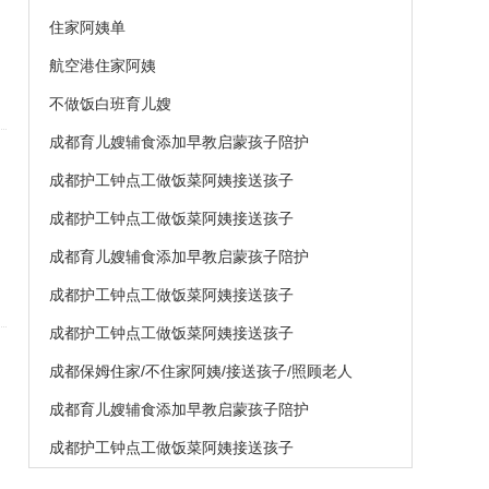
四川产后康复师培训学校认准
成都中医大针推产康
成都中医大针推产康培训学校
徒手骨盆培训班招生
成都中医大针灸推拿培训学校
整骨（含美式）培训
成都中医大针推产康培训学校
月嫂培训班招生
成都孕靓产康中心催乳服务
专业催乳师培训选成都中医大
产康职业技能培训
成都学催乳师到中医大职业技
能培训学校
贞吉家政
长期提供保姆月嫂育儿嫂护工
钟点工保洁服务
住家月嫂
鑫辉家政提供保姆钟点工育儿
嫂等服务
找保姆就找川嫂子家政品牌放
心和安心