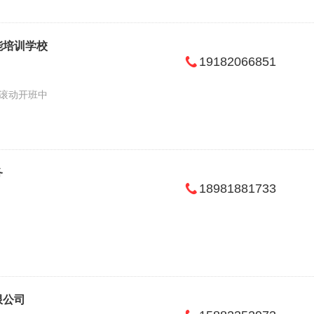
能培训学校
19182066851
滚动开班中
务
18981881733
限公司