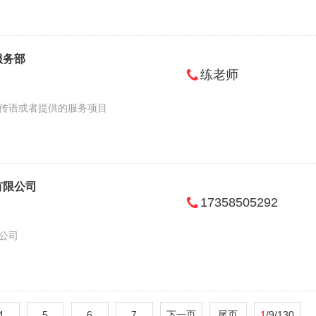
服务部
练老师
传语或者提供的服务项目
有限公司
17358505292
公司
4
5
6
7
下一页
尾页
1
/9/130