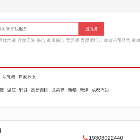
搜服务
月嫂培训
月嫂工资
保洁
家庭保洁
育婴师
育婴师培训
家政公司经营
家
表
催乳师培训多少钱
催乳师
居家养老
流
温江
郫县
高新西区
龙泉驿
新都
新津
成都周边
司
19308022440